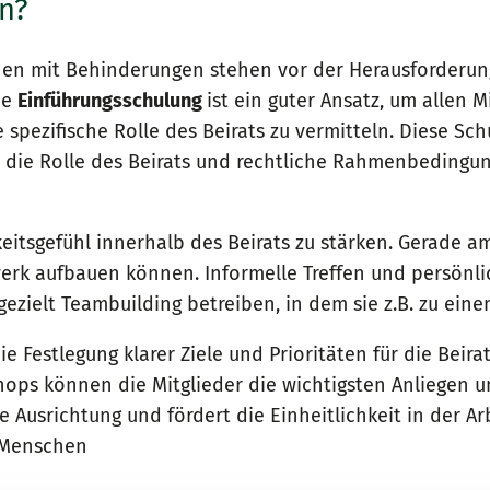
nn?
lung
hen mit Behinderungen stehen vor der Herausforderun
ne
Einführungsschulung
ist ein guter Ansatz, um allen 
t es wichtig, Feedback zuzulassen und die Beiratsarbei
pezifische Rolle des Beirats zu vermitteln. Diese Sc
sprechen: Wie kann man sicherstellen, dass der Beirat
 die Rolle des Beirats und rechtliche Rahmenbedingu
it tun?
itsgefühl innerhalb des Beirats zu stärken. Gerade am
erk aufbauen können. Informelle Treffen und persönl
an insbesondere neue Mitglieder des Beirates gezielt u
zielt Teambuilding betreiben, in dem sie z.B. zu ein
 Gibt es eine Schulung oder ein Fortbildungsangebot, 
ie Festlegung klarer Ziele und Prioritäten für die Bei
s können die Mitglieder die wichtigsten Anliegen und
e Ausrichtung und fördert die Einheitlichkeit in der A
n Menschen