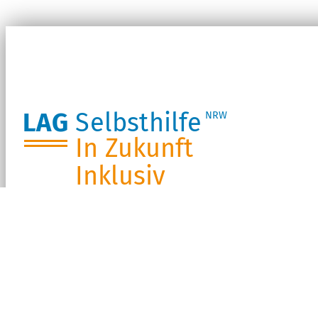
LAG
Selbsthilfe
NRW
In Zukunft
Inklusiv
Routenplanung per Google Maps
Infos zur Barrierefreiheit der Geschäftsstelle
In der Regel sind wir für Sie erreichbar:
Mo. – Fr. 09:00 – 16:00 Uhr