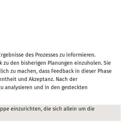
pen an den Beirat. Denn bereits hier können
e Unterstützung des Beirates gemeint (z. B.
on Fragen etc.). Andererseits sollten
chen mit Behinderungen, bzw. die Selbsthilfe im
 gesichert ist.
eten sein. Geklärt werden muss auch, ob alle
n mit und ohne Behinderung aussehen soll.
 ist.
Ergebnisse des Prozesses zu informieren.
 zu den bisherigen Planungen einzuholen. Sie
 kommunale Ausschüsse entsenden, Stellungnahmen
tlich zu machen, dass Feedback in dieser Phase
eirat in seiner Arbeit zu unterstützen und auf
anntheit und Akzeptanz. Nach der
zu analysieren und in den gesteckten
ppe einzurichten, die sich allein um die
d ob es hier Leitlinien gibt (z. B.
mitteln wie E-Mail, soziale Medien und