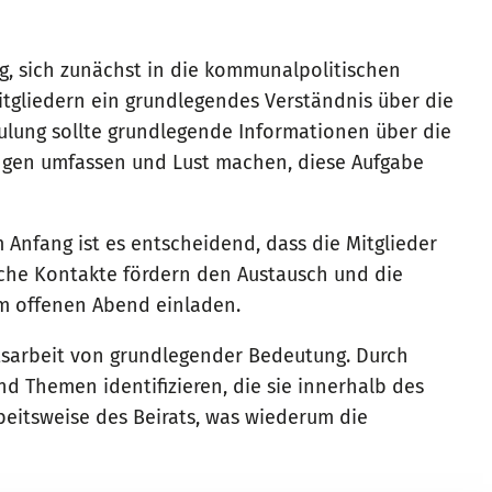
g, sich zunächst in die kommunalpolitischen
Mitgliedern ein grundlegendes Verständnis über die
t über einen längeren Zeitraum kontinuierlich
hulung sollte grundlegende Informationen über die
 sich weiterentwickelt? Wie können Mitglieder
ngen umfassen und Lust machen, diese Aufgabe
 Anfang ist es entscheidend, dass die Mitglieder
iche Kontakte fördern den Austausch und die
nterstützen kann. Nicht jedes neue Mitglied kennt
em offenen Abend einladen.
dass man Mitgliedern des Beirates ermöglichen
ratsarbeit von grundlegender Bedeutung. Durch
 Themen identifizieren, die sie innerhalb des
rbeitsweise des Beirats, was wiederum die