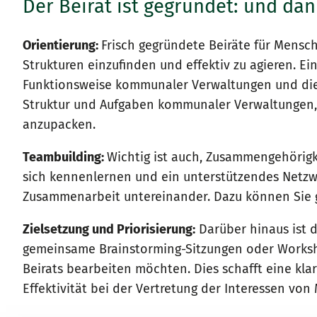
Der Beirat ist gegründet: und da
Feedback und Weiterentwick
Orientierung:
Frisch gegründete Beiräte für Mensc
Strukturen einzufinden und effektiv zu agieren. Ei
Für eine wirklich partizipative Zusammenarbeit, is
Funktionsweise kommunaler Verwaltungen und die s
weiterzuentwickeln. Man sollte also auch darüber 
Struktur und Aufgaben kommunaler Verwaltungen,
Feedback geben? Was kann man bei Unzufriedenhe
anzupacken.
Schulung
Teambuilding:
Wichtig ist auch, Zusammengehörigke
sich kennenlernen und ein unterstützendes Netzw
Ein weiteres wichtiges Thema ist die Frage, wie m
Zusammenarbeit untereinander. Dazu können Sie ge
sich direkt in kommunalpolitischen Abläufen aus.
kann?
Zielsetzung und Priorisierung:
Darüber hinaus ist d
gemeinsame Brainstorming-Sitzungen oder Workshop
Beirats bearbeiten möchten. Dies schafft eine klar
Effektivität bei der Vertretung der Interessen vo