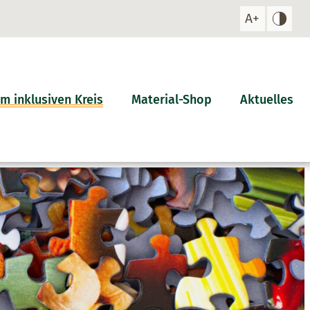
m inklusiven Kreis
Material-Shop
Aktuelles
hindertenbeauftragte
Veranstaltu
Gründung eines Kreis-Inklusi
klusionsbeirat
Beiratsarbeit langfristig erfo